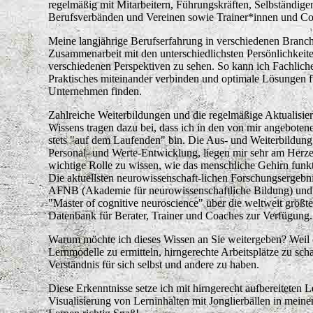
regelmäßig mit Mitarbeitern, Führungskräften, Selbständige
Berufsverbänden und Vereinen sowie Trainer*innen und Co
Meine langjährige Berufserfahrung in verschiedenen Bran
Zusammenarbeit
mit den unterschiedlichsten Persönlichkeit
verschiedenen Perspektiven zu sehen. So kann ich Fachliche
Praktisches miteinander verbinden und optimale Lösungen
Unternehmen finden.
Zahlreiche Weiterbildungen und die regelmäßige Aktualisi
Wissens tragen dazu bei, dass ich in den von mir angebote
stets "auf dem Laufenden" bin. Die Aus- und Weiterbildun
Personal- und Werte-Entwicklung, liegen mir sehr am Herzen
wichtige Rolle zu wissen, wie das menschliche Gehirn funkti
Die aktuellsten neurowissenschaft-lichen Forschungsergebn
AFNB (Akademie für neurowissenschaftliche Bildung) un
"Master of cognitive neuroscience" über die weltweit größt
Datenbank für Berater, Trainer und Coaches zur Verfügung.
Warum möchte ich dieses Wissen an Sie weitergeben? Weil es
Lernmodelle zu ermitteln, hirngerechte Arbeitsplätze zu sch
Verständnis für sich selbst und andere zu haben.
Diese Erkenntnisse setze ich mit hirngerecht aufbereiteten 
Visualisierung von Lerninhalten mit Jonglierbällen in mein