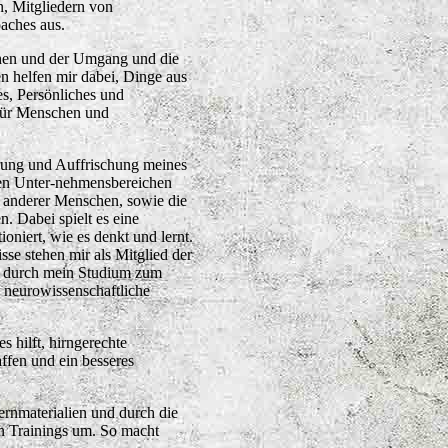
n, Mitgliedern von
aches aus.
chen
und der Umgang und die
en helfen mir dabei, Dinge aus
s, Persönliches und
 für Menschen und
erung und Auffrischung meines
nen Unter-nehmensbereichen
g anderer Menschen, sowie die
. Dabei spielt es eine
oniert, wie es denkt und lernt.
isse stehen mir
als Mitglied der
d durch mein Studium zum
e neurowissenschaftliche
 hilft, hirngerechte
affen und ein besseres
Lernmaterialien und durch die
en Trainings um. So macht